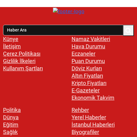
Künye
Namaz Vakitleri
İletişim
Hava Durumu
Çerez Politikası
Eczaneler
Gizlilik İlkeleri
Puan Durumu
Kullanım Şartları
Döviz Kurları
Altın Fiyatları
Kripto Fiyatları
E-Gazeteler
Ekonomik Takvim
Politika
Rehber
Dünya
Yerel Haberler
Eğitim
İstanbul Haberleri
Sağlık
Biyografiler