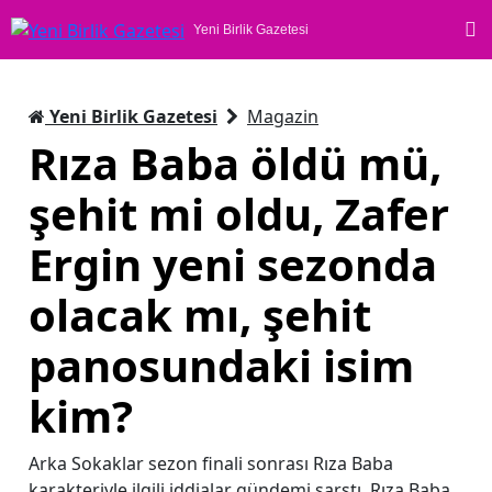
Yeni Birlik Gazetesi
Yeni Birlik Gazetesi
Magazin
Rıza Baba öldü mü,
şehit mi oldu, Zafer
Ergin yeni sezonda
olacak mı, şehit
panosundaki isim
kim?
Arka Sokaklar sezon finali sonrası Rıza Baba
karakteriyle ilgili iddialar gündemi sarstı. Rıza Baba