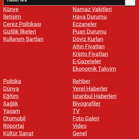
Künye
Namaz Vakitleri
İletişim
Hava Durumu
Çerez Politikası
Eczaneler
Gizlilik İlkeleri
Puan Durumu
Kullanım Şartları
Döviz Kurları
Altın Fiyatları
Kripto Fiyatları
E-Gazeteler
Ekonomik Takvim
Politika
Rehber
Dünya
Yerel Haberler
Eğitim
İstanbul Haberleri
Sağlık
Biyografiler
Yaşam
TV
Otomobil
Foto Galeri
Röportaj
Video
Kültür Sanat
Genel