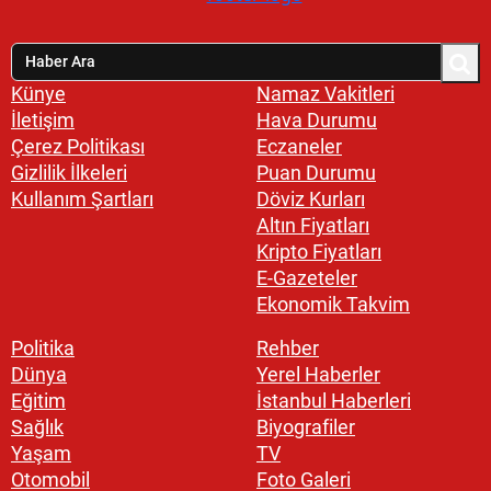
Künye
Namaz Vakitleri
İletişim
Hava Durumu
Çerez Politikası
Eczaneler
Gizlilik İlkeleri
Puan Durumu
Kullanım Şartları
Döviz Kurları
Altın Fiyatları
Kripto Fiyatları
E-Gazeteler
Ekonomik Takvim
Politika
Rehber
Dünya
Yerel Haberler
Eğitim
İstanbul Haberleri
Sağlık
Biyografiler
Yaşam
TV
Otomobil
Foto Galeri