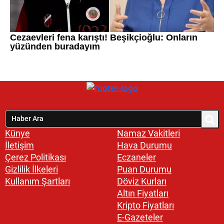
Künye
Namaz Vakitleri
İletişim
Hava Durumu
Çerez Politikası
Eczaneler
Gizlilik İlkeleri
Puan Durumu
Kullanım Şartları
Döviz Kurları
Altın Fiyatları
Kripto Fiyatları
E-Gazeteler