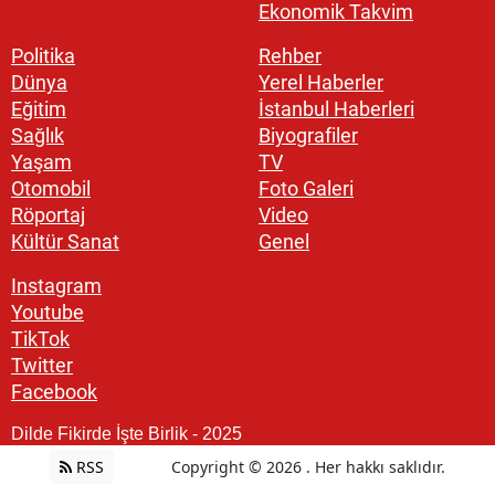
Ekonomik Takvim
Politika
Rehber
Dünya
Yerel Haberler
Eğitim
İstanbul Haberleri
Sağlık
Biyografiler
Yaşam
TV
Otomobil
Foto Galeri
Röportaj
Video
Kültür Sanat
Genel
Instagram
Youtube
TikTok
Twitter
Facebook
Dilde Fikirde İşte Birlik - 2025
RSS
Copyright © 2026 . Her hakkı saklıdır.