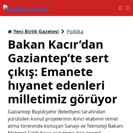
Yeni Birlik Gazetesi
Politika
Bakan Kacır’dan
Gaziantep’te sert
çıkış: Emanete
hıyanet edenleri
milletimiz görüyor
Gaziantep Büyükşehir Belediyesi tarafından
yürütülen konut projelerinin ikinci etabının temel
atma töreninde konuşan Sanayi ve Teknoloji Bakanı
Mehmet Fatih Kacır, gündeme dair önemli