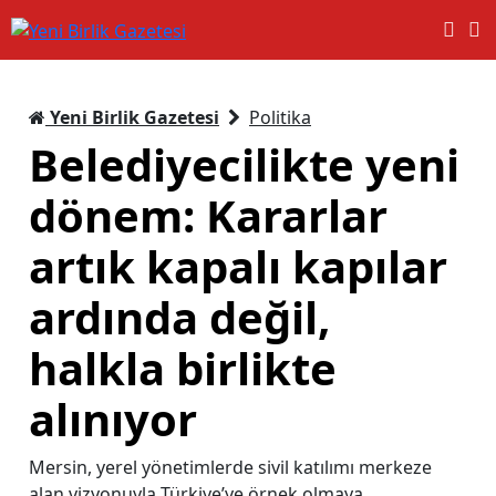
Yeni Birlik Gazetesi
Politika
Belediyecilikte yeni
dönem: Kararlar
artık kapalı kapılar
ardında değil,
halkla birlikte
alınıyor
Mersin, yerel yönetimlerde sivil katılımı merkeze
alan vizyonuyla Türkiye’ye örnek olmaya