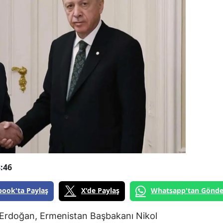
:46
book'ta Paylaş
X'de Paylaş
Whatsapp'tan Gönde
Erdoğan, Ermenistan Başbakanı Nikol