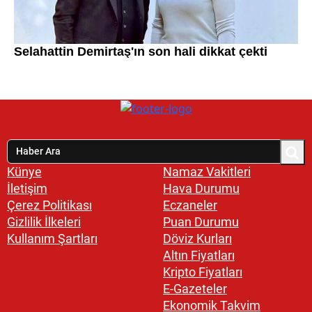
Künye
Namaz Vakitleri
İletişim
Hava Durumu
Çerez Politikası
Eczaneler
Gizlilik İlkeleri
Puan Durumu
Kullanım Şartları
Döviz Kurları
Altın Fiyatları
Kripto Fiyatları
E-Gazeteler
Ekonomik Takvim