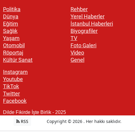
Politika
Rehber
Dünya
Yerel Haberler
Eğitim
İstanbul Haberleri
Sağlık
Biyografiler
Yaşam
TV
Otomobil
Foto Galeri
Röportaj
Video
Kültür Sanat
Genel
Instagram
Youtube
TikTok
Twitter
Facebook
Dilde Fikirde İşte Birlik - 2025
RSS
Copyright © 2026 . Her hakkı saklıdır.