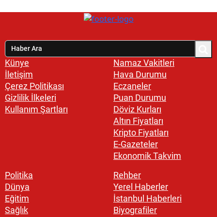
Künye
Namaz Vakitleri
İletişim
Hava Durumu
Çerez Politikası
Eczaneler
Gizlilik İlkeleri
Puan Durumu
Kullanım Şartları
Döviz Kurları
Altın Fiyatları
Kripto Fiyatları
E-Gazeteler
Ekonomik Takvim
Politika
Rehber
Dünya
Yerel Haberler
Eğitim
İstanbul Haberleri
Sağlık
Biyografiler