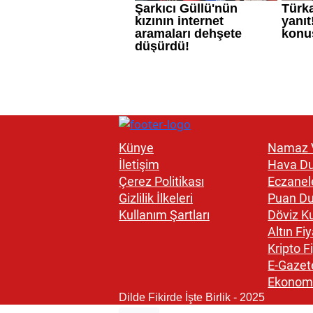
Künye
Namaz V
İletişim
Hava D
Çerez Politikası
Eczanel
Gizlilik İlkeleri
Puan D
Kullanım Şartları
Döviz Ku
Altın Fiy
Kripto Fi
E-Gazet
Ekonom
Dilde Fikirde İşte Birlik - 2025