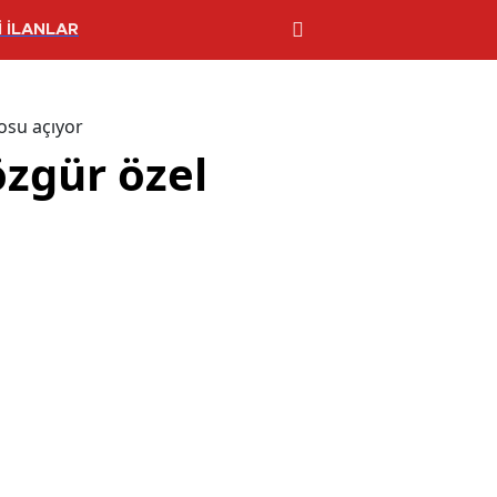
 İLANLAR
osu açıyor
özgür özel