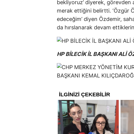
bekliyoruz’ diyerek, görevden a
merak ettiğini belirtti. ‘Özgü
edeceğim’ diyen Özdemir, saha
da hırslanarak devam ettiklerini
HP BİLECİK İL BAŞKANI ALİ 