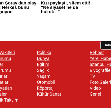
akitleri
Politika
Rehber
urumu
Dünya
Yerel Habe
er
Eğitim
İstanbul H
urumu
Sağlık
Biyografile
rları
Yaşam
TV
atları
Otomobil
Foto Galeri
yatları
Röportaj
Video
eler
Kültür Sanat
Genel
ik Takvim