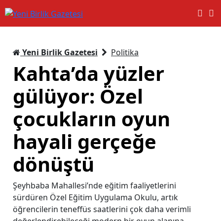
Yeni Birlik Gazetesi
Politika
Kahta’da yüzler
gülüyor: Özel
çocukların oyun
hayali gerçeğe
dönüştü
Şeyhbaba Mahallesi’nde eğitim faaliyetlerini
sürdüren Özel Eğitim Uygulama Okulu, artık
öğrencilerin teneffüs saatlerini çok daha verimli
değerlendirebileceği modern bir oyun alanına