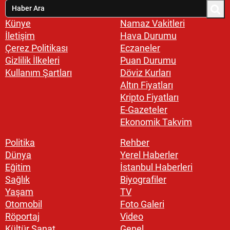
Künye
Namaz Vakitleri
İletişim
Hava Durumu
Çerez Politikası
Eczaneler
Gizlilik İlkeleri
Puan Durumu
Kullanım Şartları
Döviz Kurları
Altın Fiyatları
Kripto Fiyatları
E-Gazeteler
Ekonomik Takvim
Politika
Rehber
Dünya
Yerel Haberler
Eğitim
İstanbul Haberleri
Sağlık
Biyografiler
Yaşam
TV
Otomobil
Foto Galeri
Röportaj
Video
Kültür Sanat
Genel