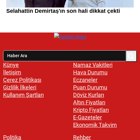
Künye
Namaz Vakitleri
İletişim
Hava Durumu
Çerez Politikası
Eczaneler
Gizlilik İlkeleri
Puan Durumu
Kullanım Şartları
Döviz Kurları
Altın Fiyatları
Kripto Fiyatları
E-Gazeteler
Ekonomik Takvim
Politika
Rehber