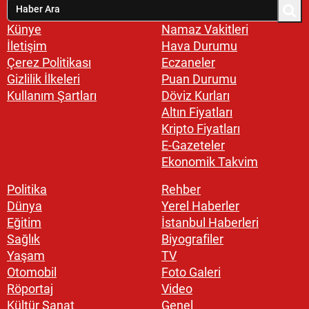
Künye
Namaz Vakitleri
İletişim
Hava Durumu
Çerez Politikası
Eczaneler
Gizlilik İlkeleri
Puan Durumu
Kullanım Şartları
Döviz Kurları
Altın Fiyatları
Kripto Fiyatları
E-Gazeteler
Ekonomik Takvim
Politika
Rehber
Dünya
Yerel Haberler
Eğitim
İstanbul Haberleri
Sağlık
Biyografiler
Yaşam
TV
Otomobil
Foto Galeri
Röportaj
Video
Kültür Sanat
Genel