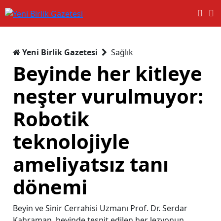
Yeni Birlik Gazetesi
Sağlık
Beyinde her kitleye
neşter vurulmuyor:
Robotik
teknolojiyle
ameliyatsız tanı
dönemi
Beyin ve Sinir Cerrahisi Uzmanı Prof. Dr. Serdar
Kahraman, beyinde tespit edilen her lezyonun