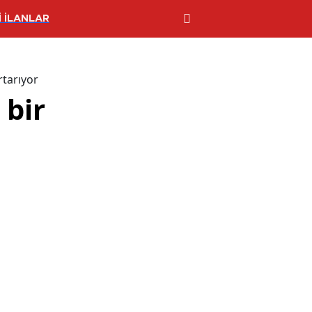
 İLANLAR
rtarıyor
 bir