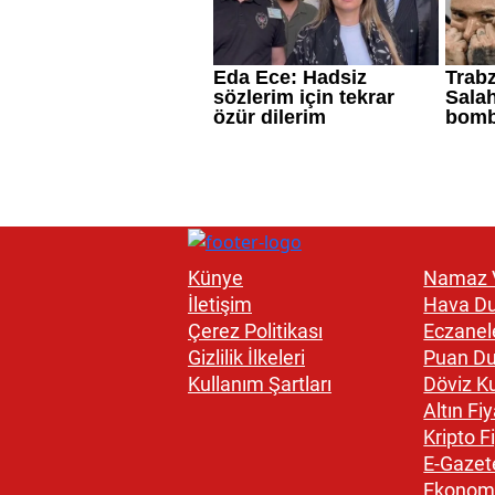
Künye
Namaz V
İletişim
Hava D
Çerez Politikası
Eczanel
Gizlilik İlkeleri
Puan D
Kullanım Şartları
Döviz Ku
Altın Fiy
Kripto Fi
E-Gazet
Ekonom