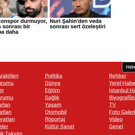
akitleri
Politika
Rehber
urumu
Dünya
Yerel Habe
er
Eğitim
İstanbul H
urumu
Sağlık
Biyografile
rları
Yaşam
TV
atları
Otomobil
Foto Galeri
yatları
Röportaj
Video
eler
Kültür Sanat
Genel
ik Takvim