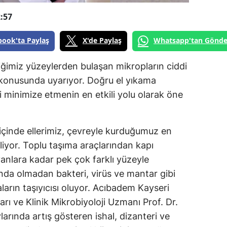
:57
book'ta Paylaş
X'de Paylaş
Whatsapp'tan Gönde
ğimiz yüzeylerden bulaşan mikropların ciddi
ı konusunda uyarıyor. Doğru el yıkama
ni minimize etmenin en etkili yolu olarak öne
çinde ellerimiz, çevreyle kurduğumuz en
iyor. Toplu taşıma araçlarından kapı
vanlara kadar pek çok farklı yüzeyle
ında olmadan bakteri, virüs ve mantar gibi
ların taşıyıcısı oluyor. Acıbadem Kayseri
rı ve Klinik Mikrobiyoloji Uzmanı Prof. Dr.
larında artış gösteren ishal, dizanteri ve