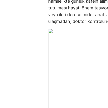
hamilelikte günlük kafein alım
tutulması hayati önem taşıyor
veya ileri derece mide rahatsız
ulaşmadan, doktor kontrolünd