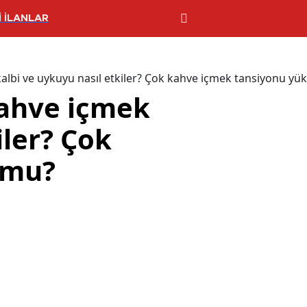
 İLANLAR
 kalbi ve uykuyu nasıl etkiler? Çok kahve içmek tansiyonu yü
kahve içmek
iler? Çok
 mu?