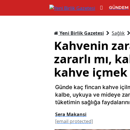
GÜNDEM
Yeni Birlik Gazetesi
Sağlık
Kahvenin zar
zararlı mı, k
kahve içmek 
Günde kaç fincan kahve içilm
kalbe, uykuya ve mideye zarar
tüketimin sağlığa faydalarını 
Sera Makansi
[email protected]