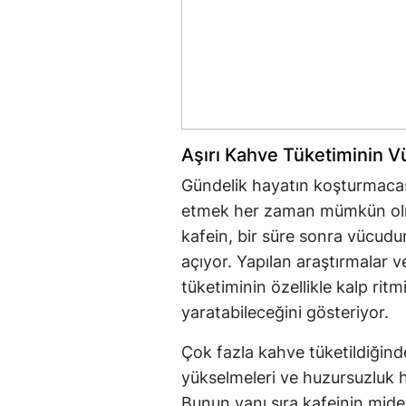
Aşırı Kahve Tüketiminin V
Gündelik hayatın koşturmacası
etmek her zaman mümkün olmay
kafein, bir süre sonra vücud
açıyor. Yapılan araştırmalar 
tüketiminin özellikle kalp rit
yaratabileceğini gösteriyor.
Çok fazla kahve tüketildiğinde
yükselmeleri ve huzursuzluk hi
Bunun yanı sıra kafeinin mide a