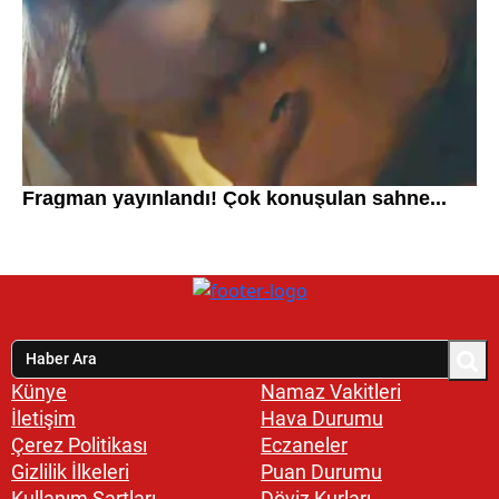
Künye
Namaz Vakitleri
İletişim
Hava Durumu
Çerez Politikası
Eczaneler
Gizlilik İlkeleri
Puan Durumu
Kullanım Şartları
Döviz Kurları