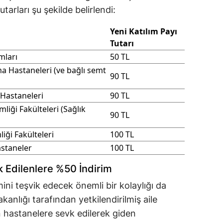
tarları şu şekilde belirlendi:
Yeni Katılım Payı
Tutarı
mları
50 TL
ma Hastaneleri (ve bağlı semt
90 TL
Hastaneleri
90 TL
mliği Fakülteleri (Sağlık
90 TL
liği Fakülteleri
100 TL
staneler
100 TL
 Edilenlere %50 İndirim
emini teşvik edecek önemli bir kolaylığı da
kanlığı tarafından yetkilendirilmiş aile
 hastanelere sevk edilerek giden