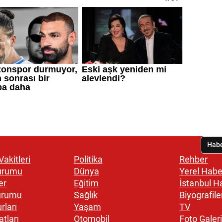
akitleri
Politika
Rehber
urumu
Dünya
Yerel Habe
er
Eğitim
İstanbul H
urumu
Sağlık
Biyografile
rları
Yaşam
TV
atları
Otomobil
Foto Galeri