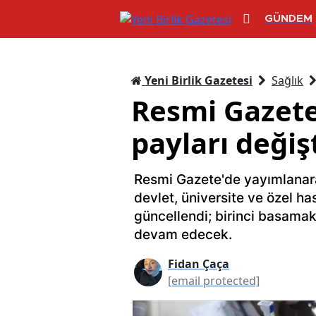
GÜNDEM
Yeni Birlik Gazetesi
Sağlık
Resmi Gazete
payları değişt
Resmi Gazete'de yayımlanara
devlet, üniversite ve özel h
güncellendi; birinci basamak
devam edecek.
Fidan Çaça
[email protected]