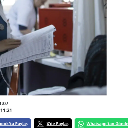
1:07
11:21
book'ta Paylaş
X'de Paylaş
Whatsapp'tan Gönde