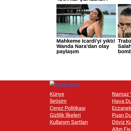
Künye
Namaz V
İletişim
Hava D
Çerez Politikası
Eczanel
Gizlilik İlkeleri
Puan D
Kullanım Şartları
Döviz Ku
Altın Fiy