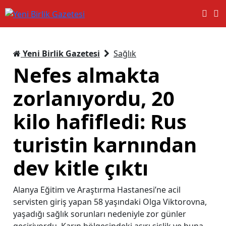
Yeni Birlik Gazetesi
Sağlık
Nefes almakta
zorlanıyordu, 20
kilo hafifledi: Rus
turistin karnından
dev kitle çıktı
Alanya Eğitim ve Araştırma Hastanesi’ne acil
servisten giriş yapan 58 yaşındaki Olga Viktorovna,
yaşadığı sağlık sorunları nedeniyle zor günler
geçiriyordu. Karın bölgesindeki aşırı şişlik ve buna