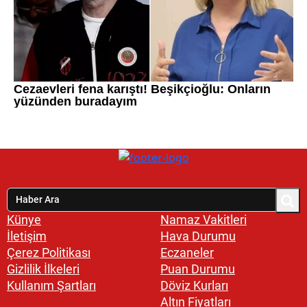
Künye
Namaz Vakitleri
İletişim
Hava Durumu
Çerez Politikası
Eczaneler
Gizlilik İlkeleri
Puan Durumu
Kullanım Şartları
Döviz Kurları
Altın Fiyatları