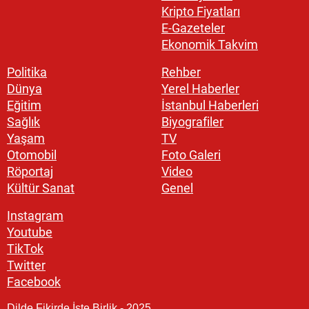
Kripto Fiyatları
E-Gazeteler
Ekonomik Takvim
Politika
Rehber
Dünya
Yerel Haberler
Eğitim
İstanbul Haberleri
Sağlık
Biyografiler
Yaşam
TV
Otomobil
Foto Galeri
Röportaj
Video
Kültür Sanat
Genel
Instagram
Youtube
TikTok
Twitter
Facebook
Dilde Fikirde İşte Birlik - 2025