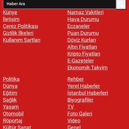
Künye
Namaz Vakitleri
İletişim
Hava Durumu
Çerez Politikası
Eczaneler
Gizlilik İlkeleri
Puan Durumu
Kullanım Şartları
Döviz Kurları
Altın Fiyatları
Kripto Fiyatları
E-Gazeteler
Ekonomik Takvim
Politika
Rehber
Dünya
Yerel Haberler
Eğitim
İstanbul Haberleri
Sağlık
Biyografiler
Yaşam
TV
Otomobil
Foto Galeri
Röportaj
Video
Kültür Sanat
Genel