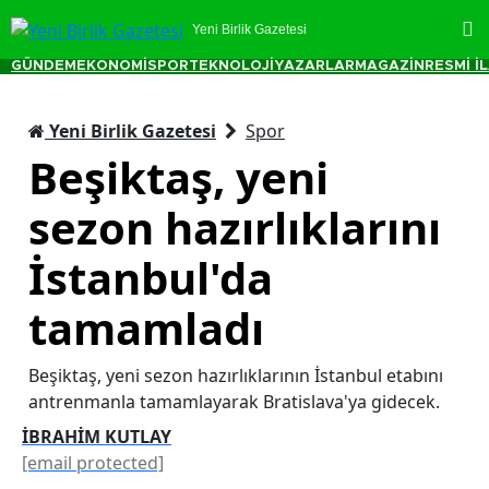
Yeni Birlik Gazetesi
GÜNDEM
EKONOMİ
SPOR
TEKNOLOJİ
YAZARLAR
MAGAZİN
RESMİ İ
Yeni Birlik Gazetesi
Spor
Beşiktaş, yeni
sezon hazırlıklarını
İstanbul'da
tamamladı
Beşiktaş, yeni sezon hazırlıklarının İstanbul etabını
antrenmanla tamamlayarak Bratislava'ya gidecek.
İBRAHİM KUTLAY
[email protected]