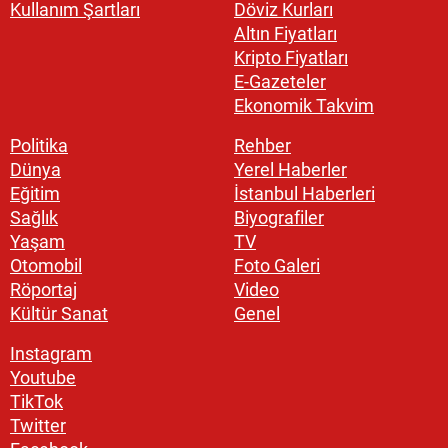
Kullanım Şartları
Döviz Kurları
Altın Fiyatları
Kripto Fiyatları
E-Gazeteler
Ekonomik Takvim
Politika
Rehber
Dünya
Yerel Haberler
Eğitim
İstanbul Haberleri
Sağlık
Biyografiler
Yaşam
TV
Otomobil
Foto Galeri
Röportaj
Video
Kültür Sanat
Genel
Instagram
Youtube
TikTok
Twitter