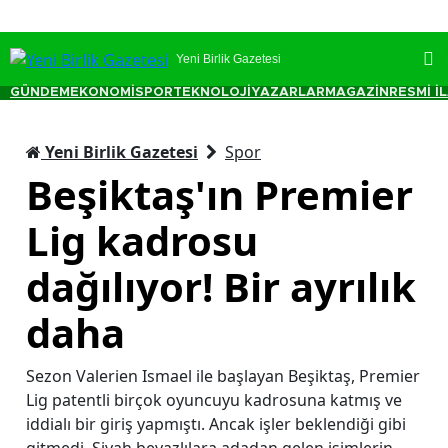
Yeni Birlik Gazetesi
GÜNDEM
EKONOMİ
SPOR
TEKNOLOJİ
YAZARLAR
MAGAZİN
RESMİ İ
Yeni Birlik Gazetesi
Spor
Beşiktaş'ın Premier
Lig kadrosu
dağılıyor! Bir ayrılık
daha
Sezon Valerien Ismael ile başlayan Beşiktaş, Premier
Lig patentli birçok oyuncuyu kadrosuna katmış ve
iddialı bir giriş yapmıştı. Ancak işler beklendiği gibi
gitmedi. Siyah beyazlılara adadan gelen isimlerin