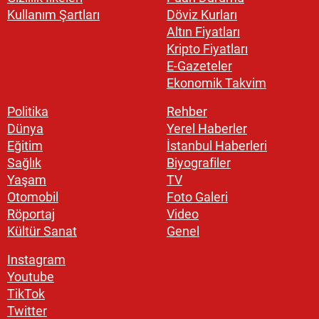
Kullanım Şartları
Döviz Kurları
Altın Fiyatları
Kripto Fiyatları
E-Gazeteler
Ekonomik Takvim
Politika
Rehber
Dünya
Yerel Haberler
Eğitim
İstanbul Haberleri
Sağlık
Biyografiler
Yaşam
TV
Otomobil
Foto Galeri
Röportaj
Video
Kültür Sanat
Genel
Instagram
Youtube
TikTok
Twitter