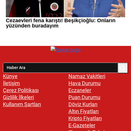
Künye
Namaz Vakitleri
İletişim
Hava Durumu
Çerez Politikası
Eczaneler
Gizlilik İlkeleri
Puan Durumu
Kullanım Şartları
Döviz Kurları
Altın Fiyatları
Kripto Fiyatları
E-Gazeteler