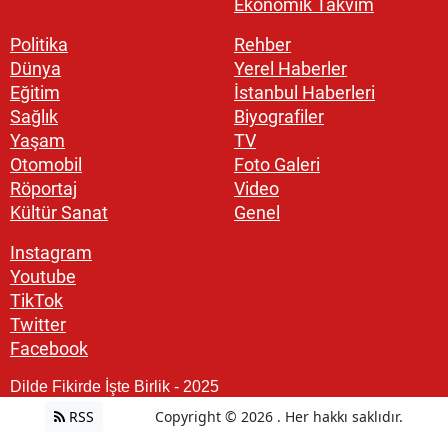
Ekonomik Takvim
Politika
Rehber
Dünya
Yerel Haberler
Eğitim
İstanbul Haberleri
Sağlık
Biyografiler
Yaşam
TV
Otomobil
Foto Galeri
Röportaj
Video
Kültür Sanat
Genel
Instagram
Youtube
TikTok
Twitter
Facebook
Dilde Fikirde İşte Birlik - 2025
RSS
Copyright © 2026 . Her hakkı saklıdır.