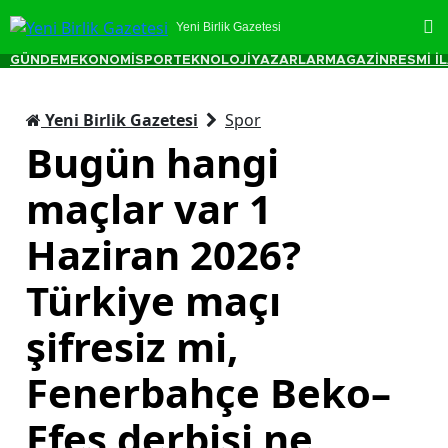
Yeni Birlik Gazetesi
GÜNDEM
EKONOMİ
SPOR
TEKNOLOJİ
YAZARLAR
MAGAZİN
RESMİ İ
Yeni Birlik Gazetesi
Spor
Bugün hangi
maçlar var 1
Haziran 2026?
Türkiye maçı
şifresiz mi,
Fenerbahçe Beko–
Efes derbisi ne