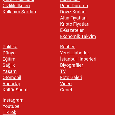
Gizlilik İlkeleri
Puan Durumu
Kullanım Şartları
Döviz Kurları
Altın Fiyatları
Kripto Fiyatları
E-Gazeteler
Ekonomik Takvim
Politika
Rehber
Dünya
Yerel Haberler
Eğitim
İstanbul Haberleri
Sağlık
Biyografiler
Yaşam
TV
Otomobil
Foto Galeri
Röportaj
Video
Kültür Sanat
Genel
Instagram
Youtube
TikTok