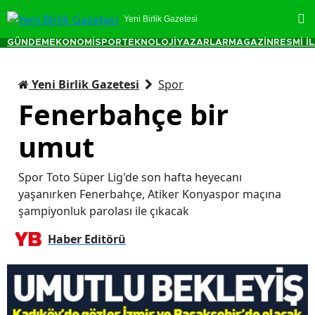
Yeni Birlik Gazetesi
GÜNDEM
EKONOMİ
SPOR
TEKNOLOJİ
YAZARLAR
MAGAZİN
RESMİ İ
Yeni Birlik Gazetesi
Spor
Fenerbahçe bir
umut
Spor Toto Süper Lig'de son hafta heyecanı
yaşanırken Fenerbahçe, Atiker Konyaspor maçına
şampiyonluk parolası ile çıkacak
Haber Editörü