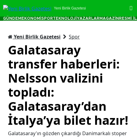
Yeni Birlik Gazetesi
GÜNDEM
EKONOMİ
SPOR
TEKNOLOJİ
YAZARLAR
MAGAZİN
RESMİ İ
Yeni Birlik Gazetesi
Spor
Galatasaray
transfer haberleri:
Nelsson valizini
topladı:
Galatasaray’dan
İtalya’ya bilet hazır!
Galatasaray'ın gözden çıkardığı Danimarkalı stoper