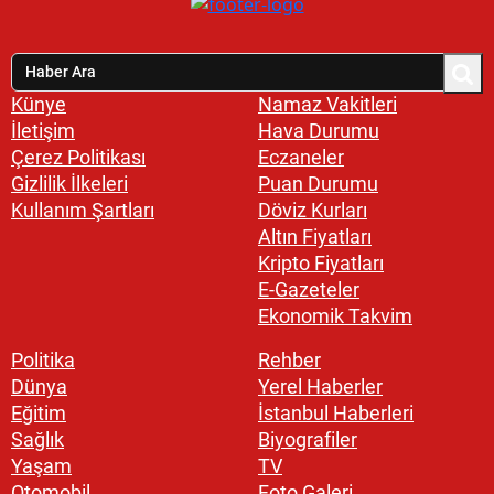
Künye
Namaz Vakitleri
İletişim
Hava Durumu
Çerez Politikası
Eczaneler
Gizlilik İlkeleri
Puan Durumu
Kullanım Şartları
Döviz Kurları
Altın Fiyatları
Kripto Fiyatları
E-Gazeteler
Ekonomik Takvim
Politika
Rehber
Dünya
Yerel Haberler
Eğitim
İstanbul Haberleri
Sağlık
Biyografiler
Yaşam
TV
Otomobil
Foto Galeri