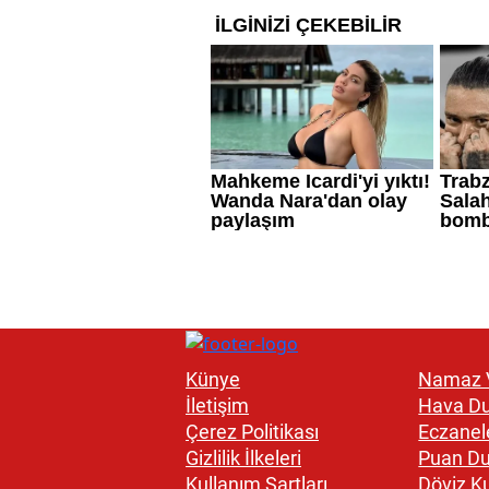
Künye
Namaz V
İletişim
Hava D
Çerez Politikası
Eczanel
Gizlilik İlkeleri
Puan D
Kullanım Şartları
Döviz Ku