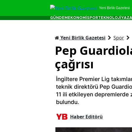
Yeni Birlik Gazetesi
GÜNDEM
EKONOMİ
SPOR
TEKNOLOJİ
YAZA
Yeni Birlik Gazetesi
Spor
Pep Guardiol
çağrısı
İngiltere Premier Lig takıml
teknik direktörü Pep Guardi
11 ili etkileyen depremlerde 
bulundu.
Haber Editörü