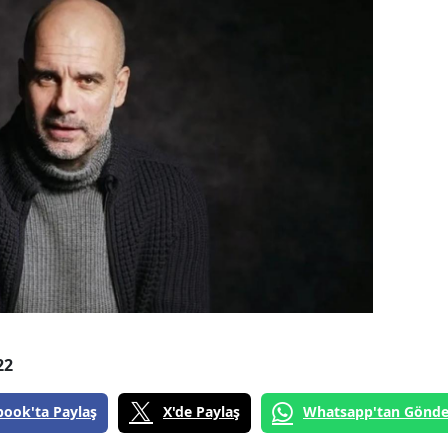
22
book'ta Paylaş
X'de Paylaş
Whatsapp'tan Gönde