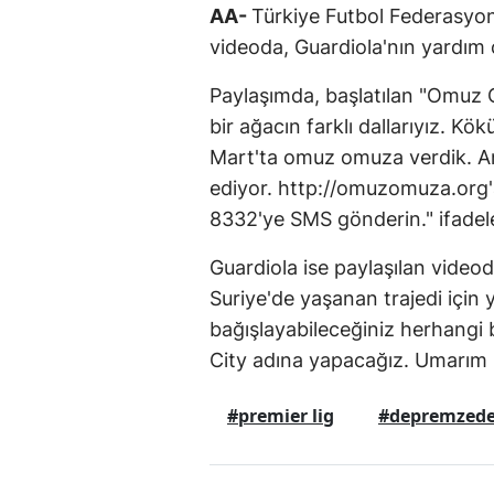
AA-
Türkiye Futbol Federasyo
videoda, Guardiola'nın yardım ç
Paylaşımda, başlatılan "Omuz
bir ağacın farklı dallarıyız. Kö
Mart'ta omuz omuza verdik. A
ediyor. http://omuzomuza.org'
8332'ye SMS gönderin." ifadeler
Guardiola ise paylaşılan video
Suriye'de yaşanan trajedi için
bağışlayabileceğiniz herhangi 
City adına yapacağız. Umarım he
#premier lig
#depremzed