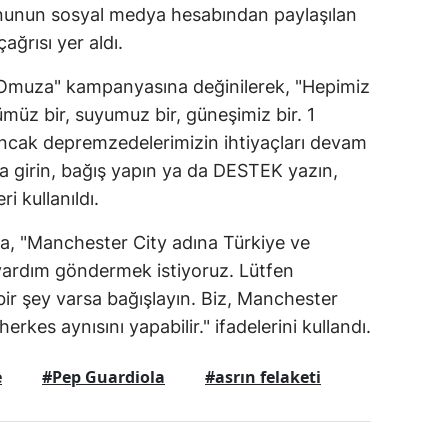
nunun sosyal medya hesabından paylaşılan
ağrısı yer aldı.
 Omuza" kampanyasına değinilerek, "Hepimiz
kümüz bir, suyumuz bir, güneşimiz bir. 1
ncak depremzedelerimizin ihtiyaçları devam
a girin, bağış yapın ya da DESTEK yazın,
i kullanıldı.
da, "Manchester City adına Türkiye ve
 yardım göndermek istiyoruz. Lütfen
bir şey varsa bağışlayın. Biz, Manchester
rkes aynısını yapabilir." ifadelerini kullandı.
e
#Pep Guardiola
#asrın felaketi