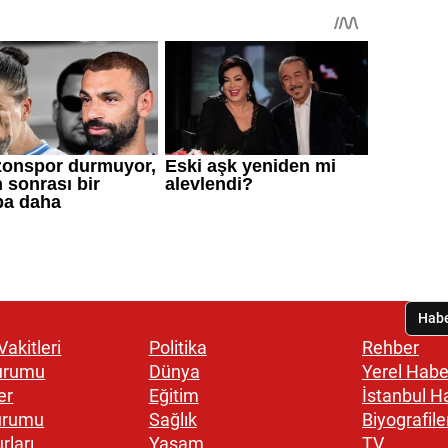
akitleri
Politika
Rehber
urumu
Dünya
Yerel Habe
er
Eğitim
İstanbul H
urumu
Sağlık
Biyografile
rları
Yaşam
TV