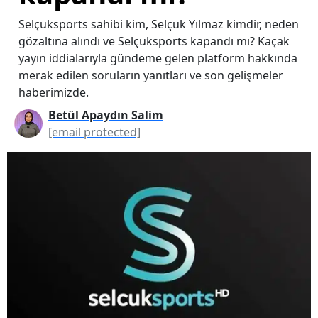
Selçuksports sahibi kim, Selçuk Yılmaz kimdir, neden
gözaltına alındı ve Selçuksports kapandı mı? Kaçak
yayın iddialarıyla gündeme gelen platform hakkında
merak edilen soruların yanıtları ve son gelişmeler
haberimizde.
Betül Apaydın Salim
[email protected]