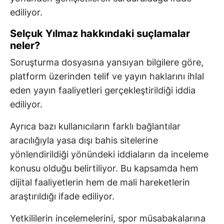
ediliyor.
Selçuk Yılmaz hakkındaki suçlamalar
neler?
Soruşturma dosyasına yansıyan bilgilere göre,
platform üzerinden telif ve yayın haklarını ihlal
eden yayın faaliyetleri gerçekleştirildiği iddia
ediliyor.
Ayrıca bazı kullanıcıların farklı bağlantılar
aracılığıyla yasa dışı bahis sitelerine
yönlendirildiği yönündeki iddiaların da inceleme
konusu olduğu belirtiliyor. Bu kapsamda hem
dijital faaliyetlerin hem de mali hareketlerin
araştırıldığı ifade ediliyor.
Yetkililerin incelemelerini, spor müsabakalarına