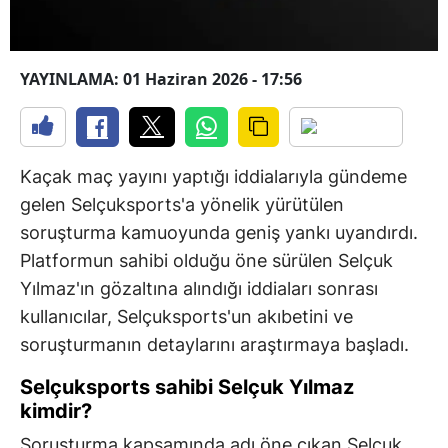
YAYINLAMA: 01 Haziran 2026 - 17:56
Kaçak maç yayını yaptığı iddialarıyla gündeme
gelen Selçuksports'a yönelik yürütülen
soruşturma kamuoyunda geniş yankı uyandırdı.
Platformun sahibi olduğu öne sürülen Selçuk
Yılmaz'ın gözaltına alındığı iddiaları sonrası
kullanıcılar, Selçuksports'un akıbetini ve
soruşturmanın detaylarını araştırmaya başladı.
Selçuksports sahibi Selçuk Yılmaz
kimdir?
Soruşturma kapsamında adı öne çıkan Selçuk