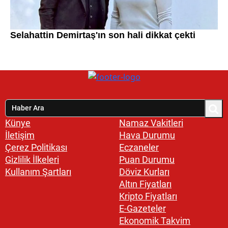
Künye
Namaz Vakitleri
İletişim
Hava Durumu
Çerez Politikası
Eczaneler
Gizlilik İlkeleri
Puan Durumu
Kullanım Şartları
Döviz Kurları
Altın Fiyatları
Kripto Fiyatları
E-Gazeteler
Ekonomik Takvim