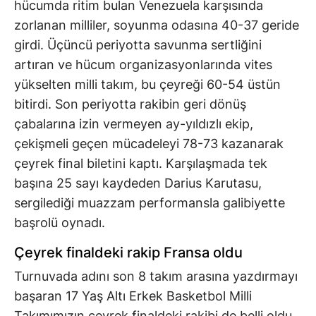
hücumda ritim bulan Venezuela karşısında
zorlanan milliler, soyunma odasına 40-37 geride
girdi. Üçüncü periyotta savunma sertliğini
artıran ve hücum organizasyonlarında vites
yükselten milli takım, bu çeyreği 60-54 üstün
bitirdi. Son periyotta rakibin geri dönüş
çabalarına izin vermeyen ay-yıldızlı ekip,
çekişmeli geçen mücadeleyi 78-73 kazanarak
çeyrek final biletini kaptı. Karşılaşmada tek
başına 25 sayı kaydeden Darius Karutasu,
sergilediği muazzam performansla galibiyette
başrolü oynadı.
Çeyrek finaldeki rakip Fransa oldu
Turnuvada adını son 8 takım arasına yazdırmayı
başaran 17 Yaş Altı Erkek Basketbol Milli
Takımımızın çeyrek finaldeki rakibi de belli oldu.