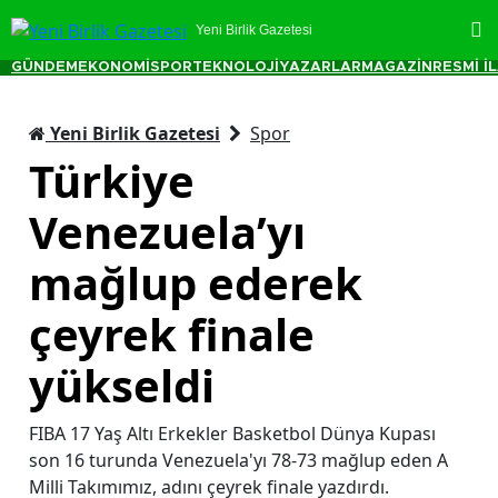
Yeni Birlik Gazetesi
GÜNDEM
EKONOMİ
SPOR
TEKNOLOJİ
YAZARLAR
MAGAZİN
RESMİ İ
Yeni Birlik Gazetesi
Spor
Türkiye
Venezuela’yı
mağlup ederek
çeyrek finale
yükseldi
FIBA 17 Yaş Altı Erkekler Basketbol Dünya Kupası
son 16 turunda Venezuela'yı 78-73 mağlup eden A
Milli Takımımız, adını çeyrek finale yazdırdı.