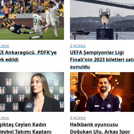
l önce
3 yıl önce
E Ankaragücü, PDFK'ye
UEFA Şampiyonlar Ligi
vk edildi
Finali'nin 2023 biletleri sat
sunuldu
l önce
3 yıl önce
şiktaş Ceylan Kadın
Halkbank oyuncusu
leybol Takımı Kaptanı
Doğukan Ulu, Arkas Spor