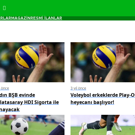
RLAR
MAGAZİN
RESMİ İLANLAR
l önce
3 yıl önce
dın BŞB evinde
Voleybol erkeklerde Play-O
latasaray HDI Sigorta ile
heyecanı başlıyor!
nayacak