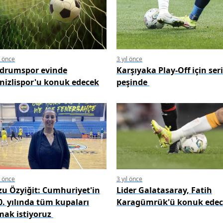
l önce
3 yıl önce
drumspor evinde
Karşıyaka Play-Off için seri
nizlispor'u konuk edecek
peşinde
l önce
3 yıl önce
zu Özyiğit: Cumhuriyet'in
Lider Galatasaray, Fatih
0. yılında tüm kupaları
Karagümrük'ü konuk ede
mak istiyoruz