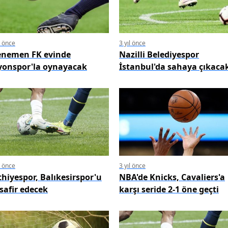
l önce
3 yıl önce
nemen FK evinde
Nazilli Belediyespor
yonspor'la oynayacak
İstanbul'da sahaya çıkaca
l önce
3 yıl önce
thiyespor, Balıkesirspor'u
NBA'de Knicks, Cavaliers'a
safir edecek
karşı seride 2-1 öne geçti