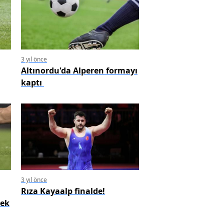
3 yıl önce
Altınordu'da Alperen formayı
kaptı
3 yıl önce
Rıza Kayaalp finalde!
cek