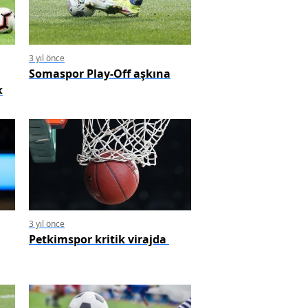
3 yıl önce
Somaspor Play-Off aşkına
k
3 yıl önce
Petkimspor kritik virajda