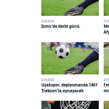
3 yıl önce
3 yı
İzmir'de derbi günü
Me
Af
3 yıl önce
3 yı
Uşakspor, deplasmanda 1461
Fe
Trabzon'la oynayacak
mi