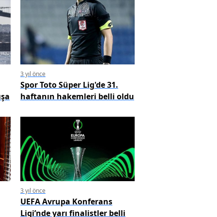
3 yıl önce
Spor Toto Süper Lig'de 31.
ışa
haftanın hakemleri belli oldu
3 yıl önce
UEFA Avrupa Konferans
Ligi’nde yarı finalistler belli