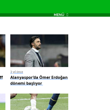
MENÜ
3 yıl önce
ff
Alanyaspor’da Ömer Erdoğan
dönemi başlıyor