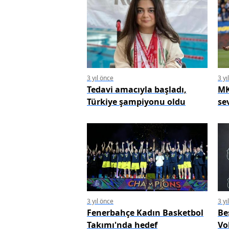
3 yıl önce
3 yı
Tedavi amacıyla başladı,
MK
Türkiye şampiyonu oldu
se
3 yıl önce
3 yı
Fenerbahçe Kadın Basketbol
Be
Takımı'nda hedef
Vo