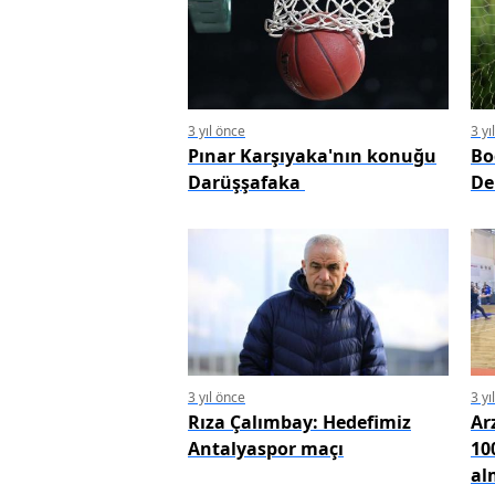
3 yıl önce
3 yı
Pınar Karşıyaka'nın konuğu
Bo
Darüşşafaka
De
3 yıl önce
3 yı
Rıza Çalımbay: Hedefimiz
Ar
Antalyaspor maçı
10
al