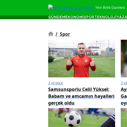
Yeni Birlik Gazetesi
GÜNDEM
EKONOMİ
SPOR
TEKNOLOJİ
YAZA
/
Spor
3 yıl önce
3 yı
Samsunsporlu Celil Yüksel:
Ay
Babam ve amcamın hayalleri
Ga
gerçek oldu
oy