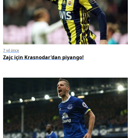
7 yıl önce
Zajc için Krasnodar'dan piyango!