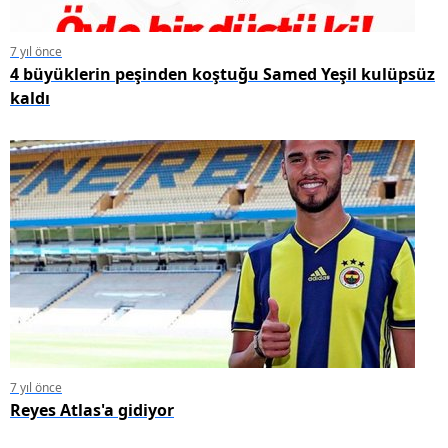
7 yıl önce
4 büyüklerin peşinden koştuğu Samed Yeşil kulüpsüz
kaldı
7 yıl önce
Reyes Atlas'a gidiyor