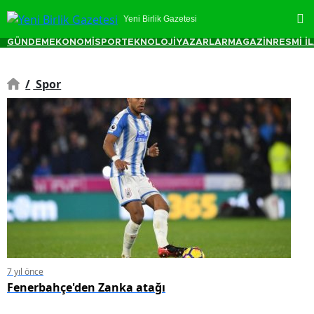
Yeni Birlik Gazetesi
GÜNDEM
EKONOMİ
SPOR
TEKNOLOJİ
YAZARLAR
MAGAZİN
RESMİ İ
/
Spor
7 yıl önce
Fenerbahçe'den Zanka atağı