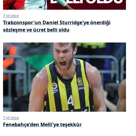
7 yıl önce
Trabzonspor'un Daniel Sturridge'ye önerdiği
sözleşme ve ücret belli oldu
7 yıl önce
Fenebahçe'den Melli'ye teşekkür