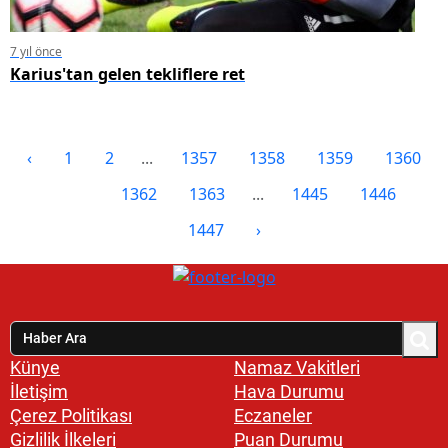
7 yıl önce
Karius'tan gelen tekliflere ret
‹
1
2
...
1357
1358
1359
1360
1361
1362
1363
...
1445
1446
1447
›
Künye
Namaz Vakitleri
İletişim
Hava Durumu
Çerez Politikası
Eczaneler
Gizlilik İlkeleri
Puan Durumu