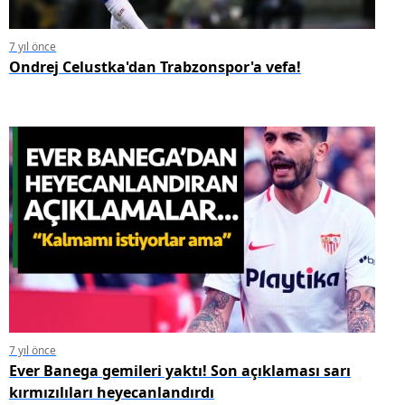
7 yıl önce
Ondrej Celustka'dan Trabzonspor'a vefa!
7 yıl önce
Ever Banega gemileri yaktı! Son açıklaması sarı
kırmızılıları heyecanlandırdı