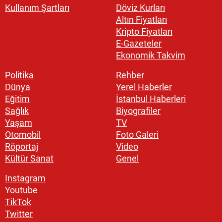
Kullanım Şartları
Döviz Kurları
Altın Fiyatları
Kripto Fiyatları
E-Gazeteler
Ekonomik Takvim
Politika
Rehber
Dünya
Yerel Haberler
Eğitim
İstanbul Haberleri
Sağlık
Biyografiler
Yaşam
TV
Otomobil
Foto Galeri
Röportaj
Video
Kültür Sanat
Genel
Instagram
Youtube
TikTok
Twitter