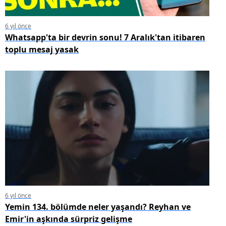
6 yıl önce
Whatsapp'ta bir devrin sonu! 7 Aralık'tan itibaren
toplu mesaj yasak
6 yıl önce
Yemin 134. bölümde neler yaşandı? Reyhan ve
Emir'in aşkında sürpriz gelişme