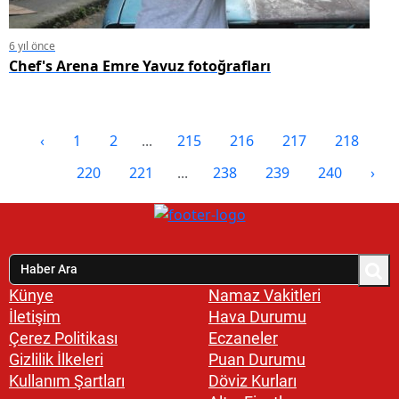
6 yıl önce
Chef's Arena Emre Yavuz fotoğrafları
‹
1
2
...
215
216
217
218
219
220
221
...
238
239
240
›
Künye
Namaz Vakitleri
İletişim
Hava Durumu
Çerez Politikası
Eczaneler
Gizlilik İlkeleri
Puan Durumu
Kullanım Şartları
Döviz Kurları