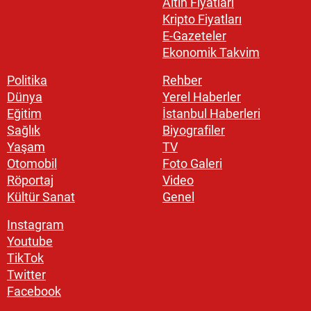
Altın Fiyatları
Kripto Fiyatları
E-Gazeteler
Ekonomik Takvim
Politika
Rehber
Dünya
Yerel Haberler
Eğitim
İstanbul Haberleri
Sağlık
Biyografiler
Yaşam
TV
Otomobil
Foto Galeri
Röportaj
Video
Kültür Sanat
Genel
Instagram
Youtube
TikTok
Twitter
Facebook