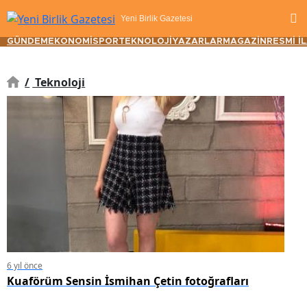
Yeni Birlik Gazetesi
GÜNDEM
EKONOMİ
SPOR
TEKNOLOJİ
YAZARLAR
MAGAZİN
RESMİ İ
/
Teknoloji
6 yıl önce
Kuaförüm Sensin İsmihan Çetin fotoğrafları