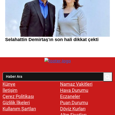
Künye
Namaz Vakitleri
İletişim
Hava Durumu
Çerez Politikası
Eczaneler
Gizlilik İlkeleri
Puan Durumu
Kullanım Şartları
Döviz Kurları
Altın Fiyatları