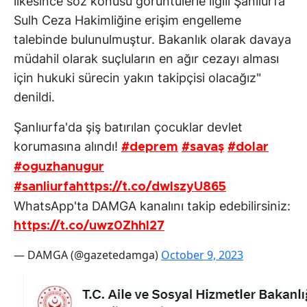
ilkesince söz konusu görüntülerle ilgili Şanlıurfa
Sulh Ceza Hakimliğine erişim engelleme
talebinde bulunulmuştur. Bakanlık olarak davaya
müdahil olarak suçluların en ağır cezayı alması
için hukuki sürecin yakın takipçisi olacağız"
denildi.
Şanlıurfa'da şiş batırılan çocuklar devlet
korumasına alındı!
#deprem
#savaş
#dolar
#oguzhanugur
#sanliurfa
https://t.co/dwlszyU865
WhatsApp'ta DAMGA kanalını takip edebilirsiniz:
https://t.co/uwz0Zhhl27
— DAMGA (@gazetedamga)
October 9, 2023