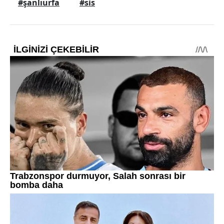
#şanlıurfa
#sis