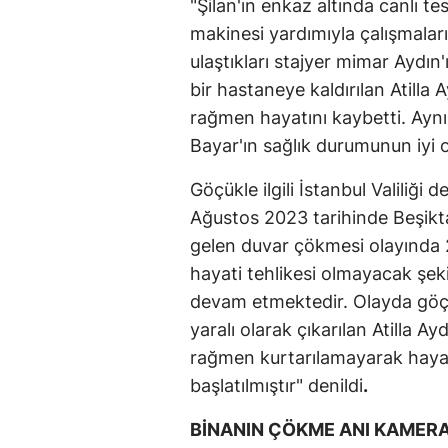
"Şilan'ın enkaz altında canlı tes
makinesi yardımıyla çalışmaları
ulaştıkları stajyer mimar Aydın'ı
bir hastaneye kaldırılan Atill
rağmen hayatını kaybetti. Aynı
Bayar'ın sağlık durumunun iyi ol
Göçükle ilgili İstanbul Valiliği 
Ağustos 2023 tarihinde Beşikt
gelen duvar çökmesi olayında 2
hayati tehlikesi olmayacak şeki
devam etmektedir. Olayda göçü
yaralı olarak çıkarılan Atilla 
rağmen kurtarılamayarak hayatın
başlatılmıştır" denildi
.
BİNANIN ÇÖKME ANI KAMER