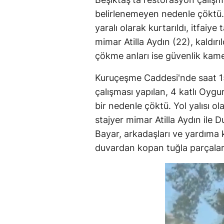
belirlenemeyen nedenle çöktü. 
yaralı olarak kurtarıldı, itfaiye
mimar Atilla Aydın (22), kaldır
çökme anları ise güvenlik kame
Kuruçeşme Caddesi'nde saat 15
çalışması yapılan, 4 katlı Oygu
bir nedenle çöktü. Yol yalısı o
stajyer mimar Atilla Aydın ile D
Bayar, arkadaşları ve yardıma 
duvardan kopan tuğla parçaları