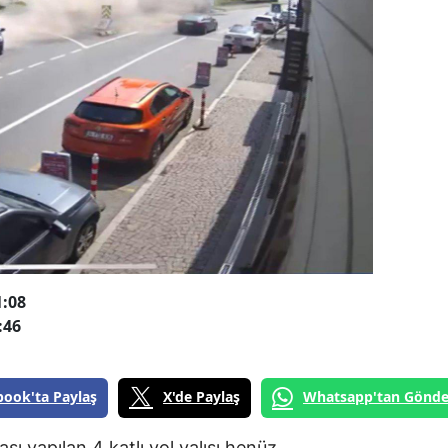
1:08
:46
book'ta Paylaş
X'de Paylaş
Whatsapp'tan Gönde
sı yapılan 4 katlı yol yalısı henüz