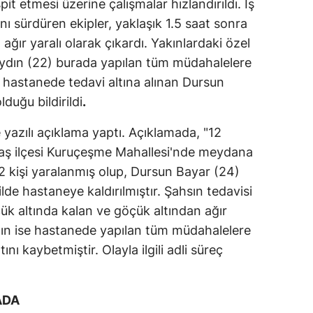
pit etmesi üzerine çalışmalar hızlandırıldı. İş
nı sürdüren ekipler, yaklaşık 1.5 saat sonra
 ağır yaralı olarak çıkardı. Yakınlardaki özel
a Aydın (22) burada yapılan tüm müdahalelere
 hastanede tedavi altına alınan Dursun
duğu bildirildi
.
de yazılı açıklama yaptı. Açıklamada, "12
aş ilçesi Kuruçeşme Mahallesi'nde meydana
 kişi yaralanmış olup, Dursun Bayar (24)
lde hastaneye kaldırılmıştır. Şahsın tedavisi
k altında kalan ve göçük altından ağır
Aydın ise hastanede yapılan tüm müdahalelere
ı kaybetmiştir. Olayla ilgili adli süreç
ADA