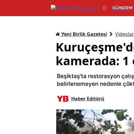
GÜNDEM
Yeni Birlik Gazetesi
Videolar
Kuruçeşme'de
kamerada: 1 ö
Beşiktaş'ta restorasyon çalış
belirlenemeyen nedenle çökt
Haber Editörü