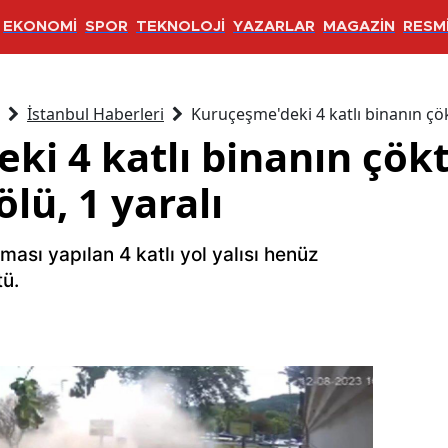
EKONOMİ
SPOR
TEKNOLOJİ
YAZARLAR
MAGAZİN
RESMİ
İstanbul Haberleri
Kuruçeşme'deki 4 katlı binanın çök
ki 4 katlı binanın çök
lü, 1 yaralı
ması yapılan 4 katlı yol yalısı henüz
ü.