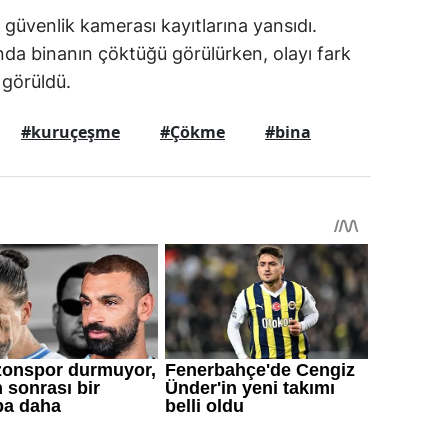
üvenlik kamerası kayıtlarına yansıdı.
anda binanın çöktüğü görülürken, olayı fark
 görüldü.
#kuruçeşme
#Çökme
#bina