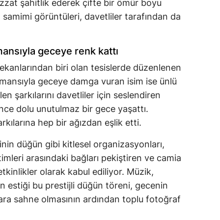
zzat şahitlik ederek çifte bir ömür boyu
inin samimi görüntüleri, davetliler tarafından da
ansıyla geceye renk kattı
mekanlarından biri olan tesislerde düzenlenen
mansıyla geceye damga vuran isim ise ünlü
n şarkılarını davetliler için seslendiren
nce dolu unutulmaz bir gece yaşattı.
kılarına hep bir ağızdan eşlik etti.
inin düğün gibi kitlesel organizasyonları,
timleri arasındaki bağları pekiştiren ve camia
tkinlikler olarak kabul ediliyor. Müzik,
n estiği bu prestijli düğün töreni, gecenin
lara sahne olmasının ardından toplu fotoğraf