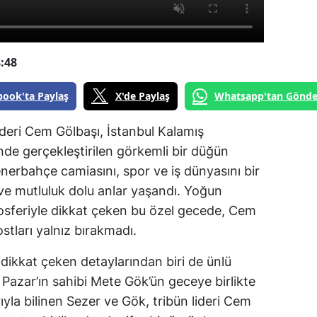
:48
book'ta Paylaş
X'de Paylaş
Whatsapp'tan Gönde
deri Cem Gölbaşı, İstanbul Kalamış
nde gerçekleştirilen görkemli bir düğün
Fenerbahçe camiasını, spor ve iş dünyasını bir
ve mutluluk dolu anlar yaşandı. Yoğun
mosferiyle dikkat çeken bu özel gecede, Cem
stları yalnız bırakmadı.
ikkat çeken detaylarından biri de ünlü
Pazar’ın sahibi Mete Gök’ün geceye birlikte
rıyla bilinen Sezer ve Gök, tribün lideri Cem