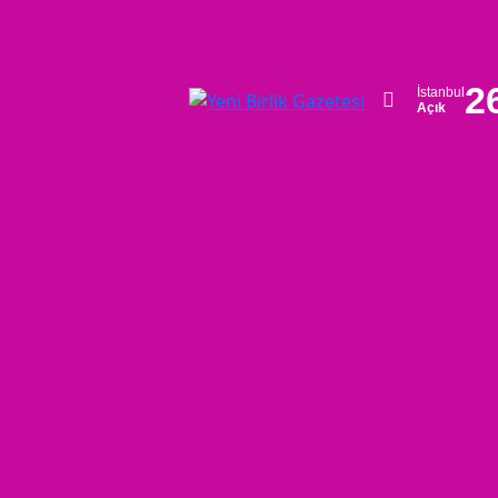
2
İstanbul
Açık