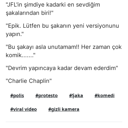
"JFL'in şimdiye kadarki en sevdiğim
şakalarından biri!"
"Epik. Lütfen bu şakanın yeni versiyonunu
yapın."
"Bu şakayı asla unutamam!! Her zaman çok
komik......."
"Devrim yapıncaya kadar devam ederdim"
"Charlie Chaplin"
#polis
#protesto
#Şaka
#komedi
#viral video
#gizli kamera