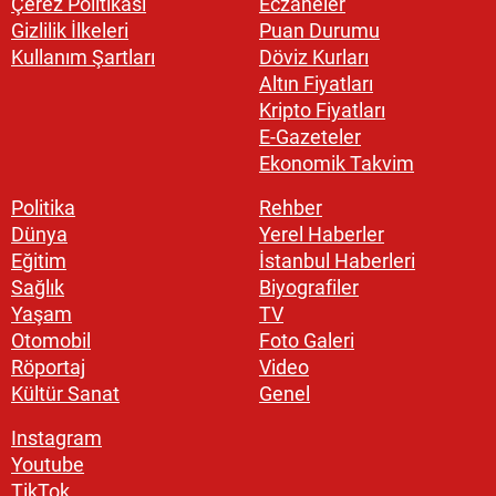
Çerez Politikası
Eczaneler
Gizlilik İlkeleri
Puan Durumu
Kullanım Şartları
Döviz Kurları
Altın Fiyatları
Kripto Fiyatları
E-Gazeteler
Ekonomik Takvim
Politika
Rehber
Dünya
Yerel Haberler
Eğitim
İstanbul Haberleri
Sağlık
Biyografiler
Yaşam
TV
Otomobil
Foto Galeri
Röportaj
Video
Kültür Sanat
Genel
Instagram
Youtube
TikTok