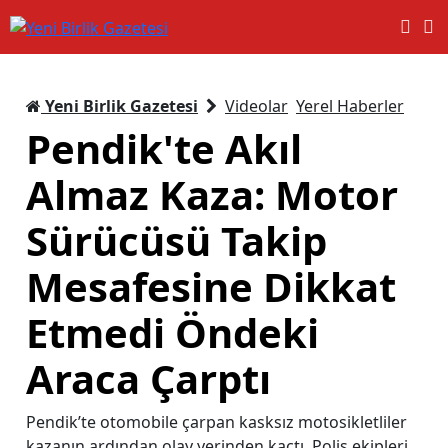
Yeni Birlik Gazetesi
Videolar
Yerel Haberler
Pendik'te Akıl
Almaz Kaza: Motor
Sürücüsü Takip
Mesafesine Dikkat
Etmedi Öndeki
Araca Çarptı
Pendik’te otomobile çarpan kasksız motosikletliler
kazanın ardından olay yerinden kaçtı. Polis ekipleri