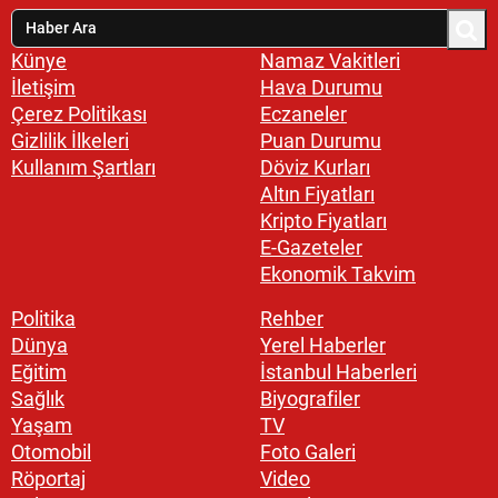
Künye
Namaz Vakitleri
İletişim
Hava Durumu
Çerez Politikası
Eczaneler
Gizlilik İlkeleri
Puan Durumu
Kullanım Şartları
Döviz Kurları
Altın Fiyatları
Kripto Fiyatları
E-Gazeteler
Ekonomik Takvim
Politika
Rehber
Dünya
Yerel Haberler
Eğitim
İstanbul Haberleri
Sağlık
Biyografiler
Yaşam
TV
Otomobil
Foto Galeri
Röportaj
Video