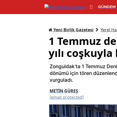
GÜNDEM
Yeni Birlik Gazetesi
Yerel Ha
1 Temmuz den
yılı coşkuyla
Zonguldak'ta 1 Temmuz Denizc
dönümü için tören düzenlendi.
vurguladı.
METİN GÜREŞ
[email protected]