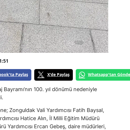
1:51
book'ta Paylaş
X'de Paylaş
Whatsapp'tan Gönde
j Bayramı’nın 100. yıl dönümü nedeniyle
i.
ne; Zonguldak Vali Yardımcısı Fatih Baysal,
ımcısı Hatice Alın, İl Milli Eğitim Müdürü
ü Yardımcısı Ercan Gebeş, daire müdürleri,