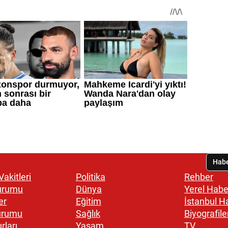
akitleri
Politika
Rehber
urumu
Dünya
Yerel Habe
er
Eğitim
İstanbul H
urumu
Sağlık
Biyografile
rları
Yaşam
TV