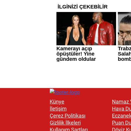
Künye
Namaz V
İletişim
Hava D
Çerez Politikası
Eczanel
Gizlilik İlkeleri
Puan D
Kullanım Şartları
Döviz Ku