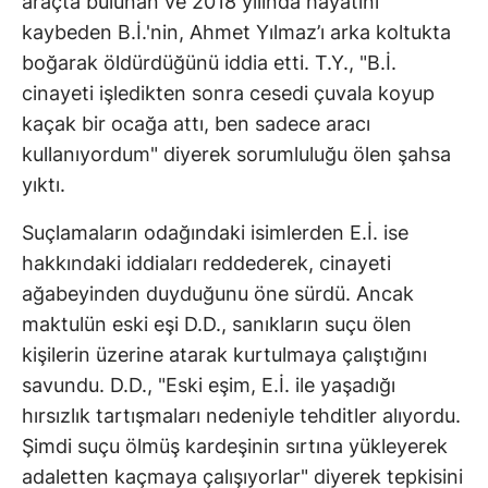
araçta bulunan ve 2018 yılında hayatını
kaybeden B.İ.'nin, Ahmet Yılmaz’ı arka koltukta
boğarak öldürdüğünü iddia etti. T.Y., "B.İ.
cinayeti işledikten sonra cesedi çuvala koyup
kaçak bir ocağa attı, ben sadece aracı
kullanıyordum" diyerek sorumluluğu ölen şahsa
yıktı.
Suçlamaların odağındaki isimlerden E.İ. ise
hakkındaki iddiaları reddederek, cinayeti
ağabeyinden duyduğunu öne sürdü. Ancak
maktulün eski eşi D.D., sanıkların suçu ölen
kişilerin üzerine atarak kurtulmaya çalıştığını
savundu. D.D., "Eski eşim, E.İ. ile yaşadığı
hırsızlık tartışmaları nedeniyle tehditler alıyordu.
Şimdi suçu ölmüş kardeşinin sırtına yükleyerek
adaletten kaçmaya çalışıyorlar" diyerek tepkisini