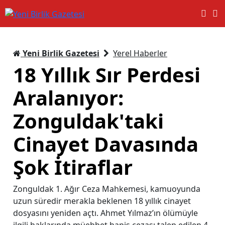
Yeni Birlik Gazetesi
Yerel Haberler
18 Yıllık Sır Perdesi
Aralanıyor:
Zonguldak'taki
Cinayet Davasında
Şok İtiraflar
Zonguldak 1. Ağır Ceza Mahkemesi, kamuoyunda
uzun süredir merakla beklenen 18 yıllık cinayet
dosyasını yeniden açtı. Ahmet Yılmaz’ın ölümüyle
ilgili haklarında müebbet hapis cezası talep edilen 4