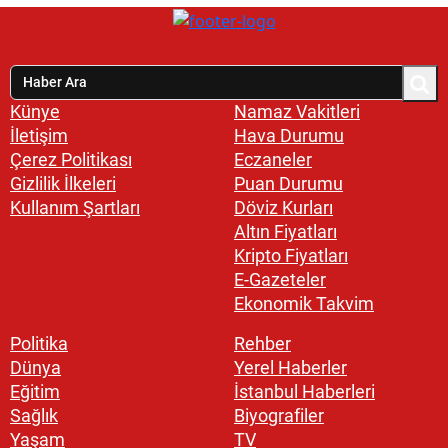
Künye
Namaz Vakitleri
İletişim
Hava Durumu
Çerez Politikası
Eczaneler
Gizlilik İlkeleri
Puan Durumu
Kullanım Şartları
Döviz Kurları
Altın Fiyatları
Kripto Fiyatları
E-Gazeteler
Ekonomik Takvim
Politika
Rehber
Dünya
Yerel Haberler
Eğitim
İstanbul Haberleri
Sağlık
Biyografiler
Yaşam
TV