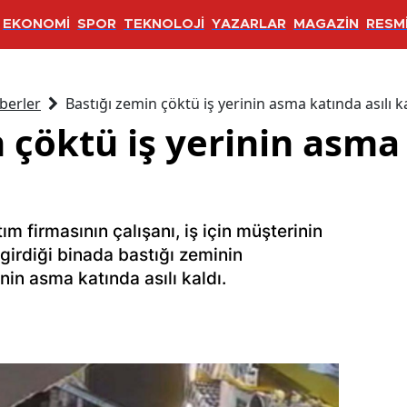
EKONOMİ
SPOR
TEKNOLOJİ
YAZARLAR
MAGAZİN
RESMİ
berler
Bastığı zemin çöktü iş yerinin asma katında asılı ka
 çöktü iş yerinin asma 
ım firmasının çalışanı, iş için müşterinin
, girdiği binada bastığı zeminin
nin asma katında asılı kaldı.