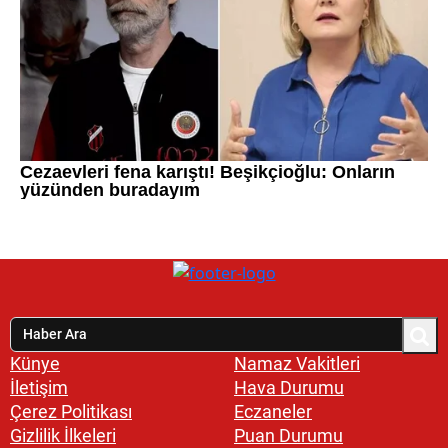
Künye
Namaz Vakitleri
İletişim
Hava Durumu
Çerez Politikası
Eczaneler
Gizlilik İlkeleri
Puan Durumu