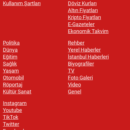
Kullanım Şartları
Döviz Kurları
Altın Fiyatları
Kripto Fiyatları
E-Gazeteler
Ekonomik Takvim
Politika
Rehber
Dünya
Yerel Haberler
Eğitim
İstanbul Haberleri
Sağlık
Biyografiler
Yaşam
TV
Otomobil
Foto Galeri
Röportaj
Video
Kültür Sanat
Genel
Instagram
Youtube
TikTok
Twitter