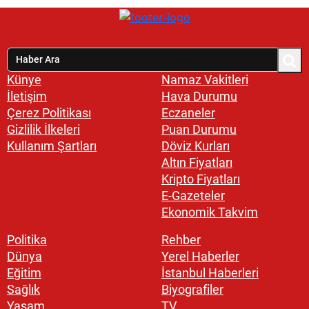
Künye
Namaz Vakitleri
İletişim
Hava Durumu
Çerez Politikası
Eczaneler
Gizlilik İlkeleri
Puan Durumu
Kullanım Şartları
Döviz Kurları
Altın Fiyatları
Kripto Fiyatları
E-Gazeteler
Ekonomik Takvim
Politika
Rehber
Dünya
Yerel Haberler
Eğitim
İstanbul Haberleri
Sağlık
Biyografiler
Yaşam
TV