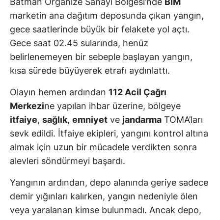
Batman Organize Sanayi Bölgesi’nde
BİM
marketin ana dağıtım deposunda çıkan yangın,
gece saatlerinde büyük bir felakete yol açtı.
Gece saat 02.45 sularında, henüz
belirlenemeyen bir sebeple başlayan yangın,
kısa sürede büyüyerek etrafı aydınlattı.
Olayın hemen ardından
112 Acil Çağrı
Merkezi
ne yapılan ihbar üzerine, bölgeye
itfaiye
,
sağlık
,
emniyet
ve
jandarma
TOMA’ları
sevk edildi. İtfaiye ekipleri, yangını kontrol altına
almak için uzun bir mücadele verdikten sonra
alevleri söndürmeyi başardı.
Yangının ardından, depo alanında geriye sadece
demir yığınları kalırken, yangın nedeniyle ölen
veya yaralanan kimse bulunmadı. Ancak depo,