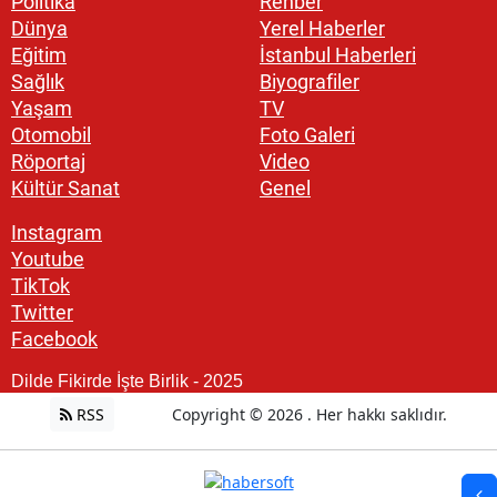
Politika
Rehber
Dünya
Yerel Haberler
Eğitim
İstanbul Haberleri
Sağlık
Biyografiler
Yaşam
TV
Otomobil
Foto Galeri
Röportaj
Video
Kültür Sanat
Genel
Instagram
Youtube
TikTok
Twitter
Facebook
Dilde Fikirde İşte Birlik - 2025
RSS
Copyright © 2026 . Her hakkı saklıdır.