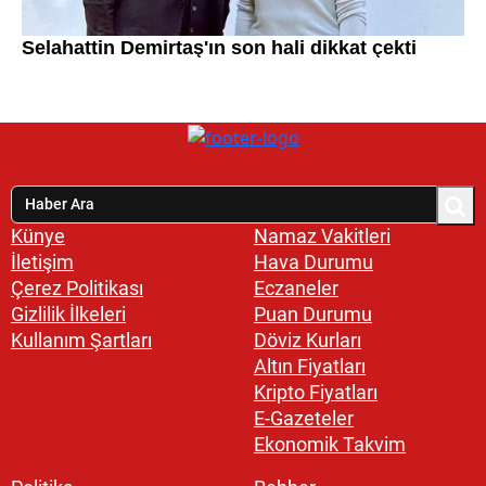
Künye
Namaz Vakitleri
İletişim
Hava Durumu
Çerez Politikası
Eczaneler
Gizlilik İlkeleri
Puan Durumu
Kullanım Şartları
Döviz Kurları
Altın Fiyatları
Kripto Fiyatları
E-Gazeteler
Ekonomik Takvim