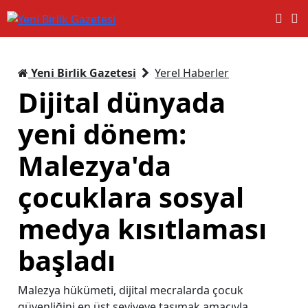
Yeni Birlik Gazetesi
Yerel Haberler
Dijital dünyada
yeni dönem:
Malezya'da
çocuklara sosyal
medya kısıtlaması
başladı
Malezya hükümeti, dijital mecralarda çocuk
güvenliğini en üst seviyeye taşımak amacıyla