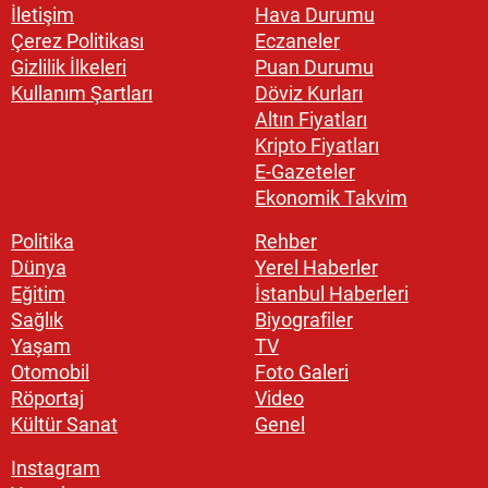
İletişim
Hava Durumu
Çerez Politikası
Eczaneler
Gizlilik İlkeleri
Puan Durumu
Kullanım Şartları
Döviz Kurları
Altın Fiyatları
Kripto Fiyatları
E-Gazeteler
Ekonomik Takvim
Politika
Rehber
Dünya
Yerel Haberler
Eğitim
İstanbul Haberleri
Sağlık
Biyografiler
Yaşam
TV
Otomobil
Foto Galeri
Röportaj
Video
Kültür Sanat
Genel
Instagram