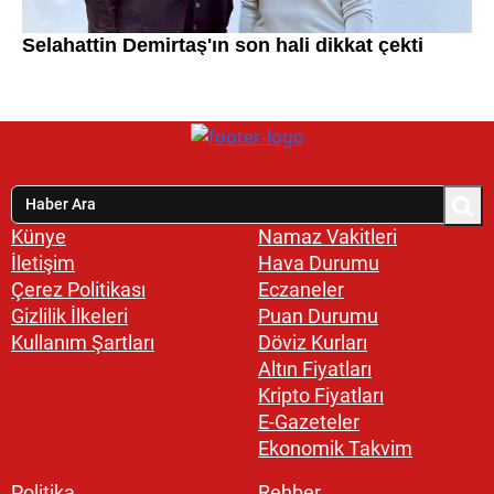
Künye
Namaz Vakitleri
İletişim
Hava Durumu
Çerez Politikası
Eczaneler
Gizlilik İlkeleri
Puan Durumu
Kullanım Şartları
Döviz Kurları
Altın Fiyatları
Kripto Fiyatları
E-Gazeteler
Ekonomik Takvim
Politika
Rehber