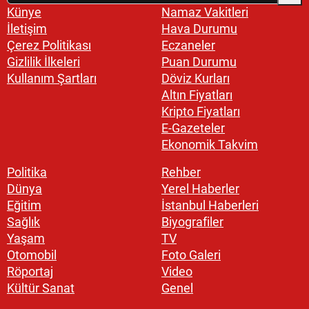
Künye
Namaz Vakitleri
İletişim
Hava Durumu
Çerez Politikası
Eczaneler
Gizlilik İlkeleri
Puan Durumu
Kullanım Şartları
Döviz Kurları
Altın Fiyatları
Kripto Fiyatları
E-Gazeteler
Ekonomik Takvim
Politika
Rehber
Dünya
Yerel Haberler
Eğitim
İstanbul Haberleri
Sağlık
Biyografiler
Yaşam
TV
Otomobil
Foto Galeri
Röportaj
Video
Kültür Sanat
Genel