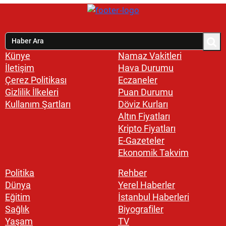
Künye
Namaz Vakitleri
İletişim
Hava Durumu
Çerez Politikası
Eczaneler
Gizlilik İlkeleri
Puan Durumu
Kullanım Şartları
Döviz Kurları
Altın Fiyatları
Kripto Fiyatları
E-Gazeteler
Ekonomik Takvim
Politika
Rehber
Dünya
Yerel Haberler
Eğitim
İstanbul Haberleri
Sağlık
Biyografiler
Yaşam
TV