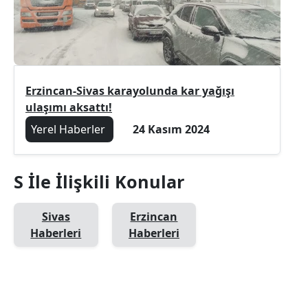
Erzincan-Sivas karayolunda kar yağışı
ulaşımı aksattı!
Yerel Haberler
24 Kasım 2024
S İle İlişkili Konular
Sivas
Erzincan
Haberleri
Haberleri