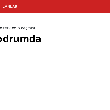
 İLANLAR
 terk edip kaçmıştı
 bodrumda