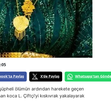
:05
book'ta Paylaş
X'de Paylaş
Whatsapp'tan Gönde
 şüpheli ölümün ardından harekete geçen
şan koca L. Çiftçi’yi kıskıvrak yakalayarak