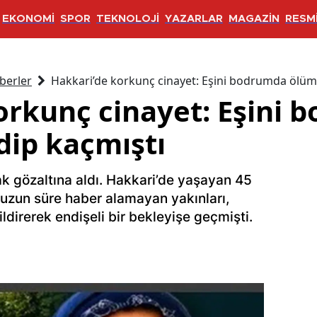
EKONOMİ
SPOR
TEKNOLOJİ
YAZARLAR
MAGAZİN
RESMİ
berler
Hakkari’de korkunç cinayet: Eşini bodrumda ölüme
orkunç cinayet: Eşini
dip kaçmıştı
rak gözaltına aldı. Hakkari’de yaşayan 45
 uzun süre haber alamayan yakınları,
ldirerek endişeli bir bekleyişe geçmişti.