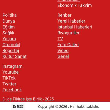
Ekonomik Takvim
Politika
Rehber
Dünya
Yerel Haberler
Eğitim
İstanbul Haberleri
Sağlık
Biyografiler
Yaşam
TV
Otomobil
Foto Galeri
Röportaj
Video
Kültür Sanat
Genel
Instagram
Youtube
TikTok
Twitter
Facebook
Dilde Fikirde İşte Birlik - 2025
RSS
Copyright © 2026 . Her hakkı saklıdır.