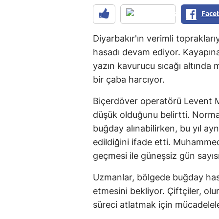
Face
Diyarbakır'ın verimli toprakla
hasadı devam ediyor. Kayapınar 
yazın kavurucu sıcağı altında m
bir çaba harcıyor.
Biçerdöver operatörü Levent M
düşük olduğunu belirtti. Norma
buğday alınabilirken, bu yıl ay
edildiğini ifade etti. Muhamme
geçmesi ile güneşsiz gün sayıs
Uzmanlar, bölgede buğday ha
etmesini bekliyor. Çiftçiler, o
süreci atlatmak için mücadelel