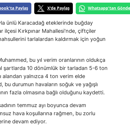
book'ta Paylaş
X'de Paylaş
Whatsapp'tan Gönde
rıyla ünlü Karacadağ eteklerinde buğday
ilçesi Kırkpınar Mahallesi'nde, çiftçiler
ahsullerini tarlalardan kaldırmak için yoğun
uhammed, bu yıl verim oranlarının oldukça
l şartlarda 10 dönümlük bir tarladan 5-6 ton
nı alandan yalnızca 4 ton verim elde
d, bu durumun havaların soğuk ve yağışlı
ının fazla olmasına bağlı olduğunu kaydetti.
sadının temmuz ayı boyunca devam
lumsuz hava koşullarına rağmen, bu zorlu
erine devam ediyor.